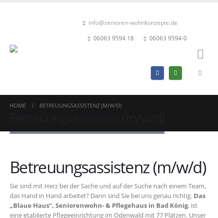
info@senioren-wohnkonzepte.de
06063 9594 18
06063 9594-0
HOME
BETREUUNGSASSISTENZ (M/W/D)
Betreuungsassistenz (m/w/d)
Betreuungsassistenz (m/w/d)
Sie sind mit Herz bei der Sache und auf der Suche nach einem Team,
das Hand in Hand arbeitet? Dann sind Sie bei uns genau richtig.
Das
„Blaue Haus“, Seniorenwohn- & Pflegehaus in Bad König
, ist
eine etablierte Pflegeeinrichtung im Odenwald mit 77 Plätzen. Unser