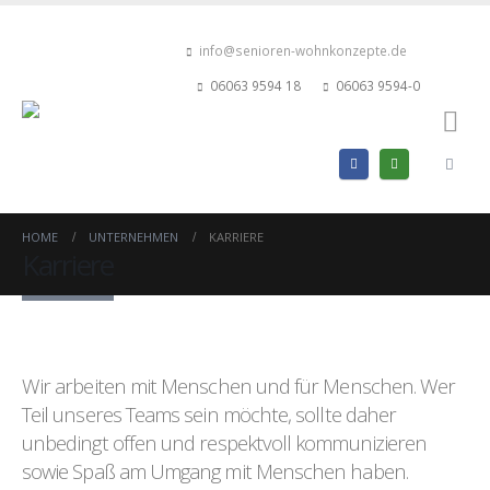
info@senioren-wohnkonzepte.de
06063 9594 18
06063 9594-0
HOME
UNTERNEHMEN
KARRIERE
Karriere
Wir arbeiten mit Menschen und für Menschen. Wer
Teil unseres Teams sein möchte, sollte daher
unbedingt offen und respektvoll kommunizieren
sowie Spaß am Umgang mit Menschen haben.