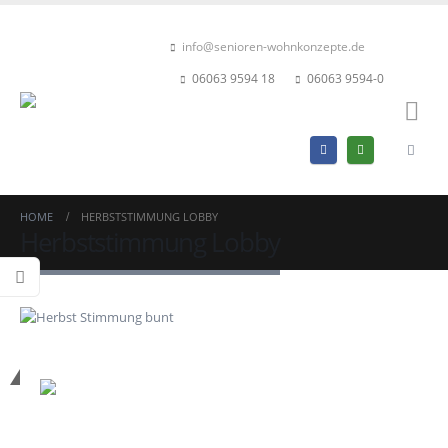
info@senioren-wohnkonzepte.de
06063 9594 18
06063 9594-0
HOME
HERBSTSTIMMUNG LOBBY
Herbststimmung Lobby