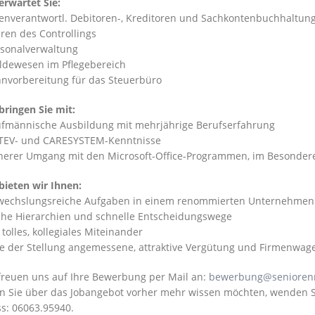
erwartet Sie:
genverantwortl. Debitoren-, Kreditoren und Sachkontenbuchhaltun
hren des Controllings
rsonalverwaltung
ldewesen im Pflegebereich
hnvorbereitung für das Steuerbüro
bringen Sie mit:
ufmännische Ausbildung mit mehrjährige Berufserfahrung
TEV- und CARESYSTEM-Kenntnisse
cherer Umgang mit den Microsoft-Office-Programmen, im Besondere
bieten wir Ihnen:
wechslungsreiche Aufgaben in einem renommierten Unternehmen
ache Hierarchien und schnelle Entscheidungswege
n tolles, kollegiales Miteinander
ne der Stellung angemessene, attraktive Vergütung und Firmenwa
freuen uns auf Ihre Bewerbung per Mail an:
bewerbung@seniorenr
 Sie über das Jobangebot vorher mehr wissen möchten, wenden Si
s: 06063.95940.