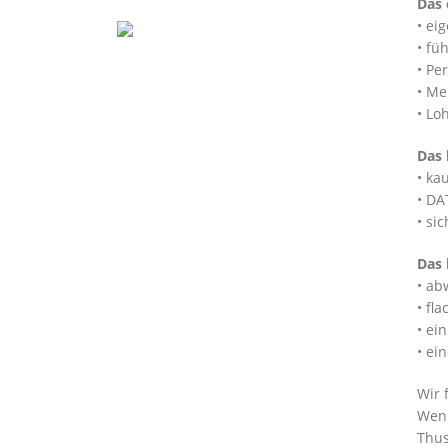
Das 
• ei
• fü
• Pe
• Me
• Lo
Das 
• ka
• DA
• si
Das 
• ab
• fl
• ei
• ei
Wir 
Wenn
Thus