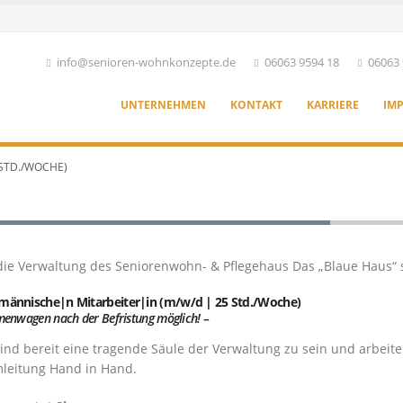
info@senioren-wohnkonzepte.de
06063 9594 18
06063 
UNTERNEHMEN
KONTAKT
KARRIERE
IM
STD./WOCHE)
ter (m/w/d | 25 Std./Woche)
die Verwaltung des Seniorenwohn- & Pflegehaus Das „Blaue Haus“ 
männische|n Mitarbeiter|in (m/w/d | 25 Std./Woche)
menwagen nach der Befristung möglich! –
sind bereit eine tragende Säule der Verwaltung zu sein und arbei
leitung Hand in Hand.