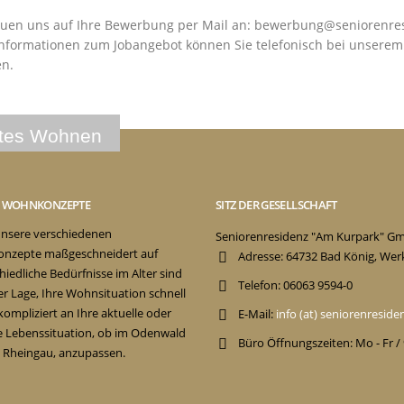
euen uns auf Ihre Bewerbung per Mail an: bewerbung@seniorenre
nformationen zum Jobangebot können Sie telefonisch bei unserem G
en.
E WOHNKONZEPTE
SITZ DER GESELLSCHAFT
nsere verschiedenen
Seniorenresidenz "Am Kurpark" G
nzepte maßgeschneidert auf
Adresse:
64732 Bad König, Wer
hiedliche Bedürfnisse im Alter sind
Telefon:
06063 9594-0
der Lage, Ihre Wohnsituation schnell
ompliziert an Ihre aktuelle oder
E-Mail:
info (at) seniorenresid
e Lebenssituation, ob im Odenwald
Büro Öffnungszeiten:
Mo - Fr /
 Rheingau, anzupassen.