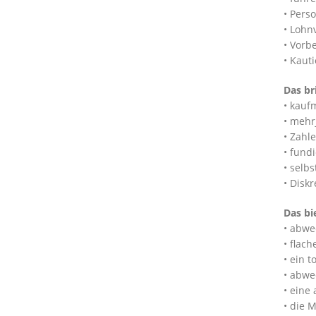
• Pers
• Lohn
• Vorb
• Kaut
Das br
• kauf
• mehr
• Zahl
• fund
• selb
• Disk
Das bi
• abwe
• flac
• ein t
• abwe
• eine
• die 