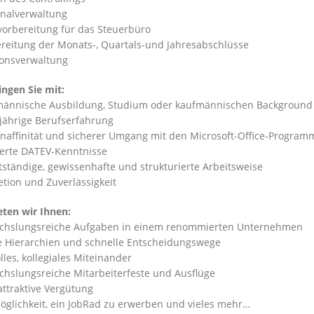
onalverwaltung
vorbereitung für das Steuerbüro
ereitung der Monats-, Quartals-und Jahresabschlüsse
ionsverwaltung
ingen Sie mit:
männische Ausbildung, Studium oder kaufmännischen Background
jährige Berufserfahrung
enaffinität und sicherer Umgang mit den Microsoft-Office-Program
ierte DATEV-Kenntnisse
stständige, gewissenhafte und strukturierte Arbeitsweise
retion und Zuverlässigkeit
eten wir Ihnen:
chslungsreiche Aufgaben in einem renommierten Unternehmen
he Hierarchien und schnelle Entscheidungswege
olles, kollegiales Miteinander
chslungsreiche Mitarbeiterfeste und Ausflüge
 attraktive Vergütung
Möglichkeit, ein JobRad zu erwerben und vieles mehr…