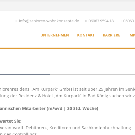
info@senioren-wohnkonzepte.de
06063 9594 18
06063 
UNTERNEHMEN
KONTAKT
KARRIERE
IM
r in Teilzeit
niorenresidenz „Am Kurpark“ GmbH ist seit über 25 Jahren im Seni
tung der Residenz & Hotel „Am Kurpark“ in Bad König suchen wir
nnischen Mitarbeiter (m/w/d | 30 Std. Woche)
wartet Sie:
nverantwortl. Debitoren-, Kreditoren und Sachkontenbuchhaltung
en des Controllings