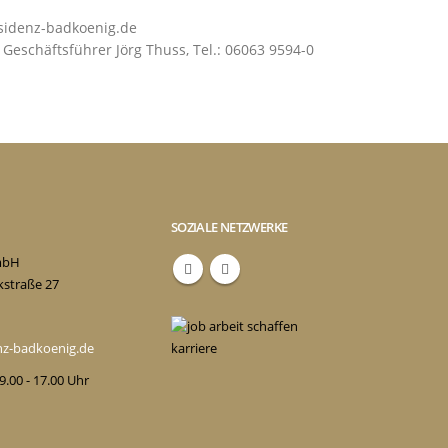
sidenz-badkoenig.de
eschäftsführer Jörg Thuss, Tel.: 06063 9594-0
SOZIALE NETZWERKE
mbH
kstraße 27
enz-badkoenig.de
 9.00 - 17.00 Uhr