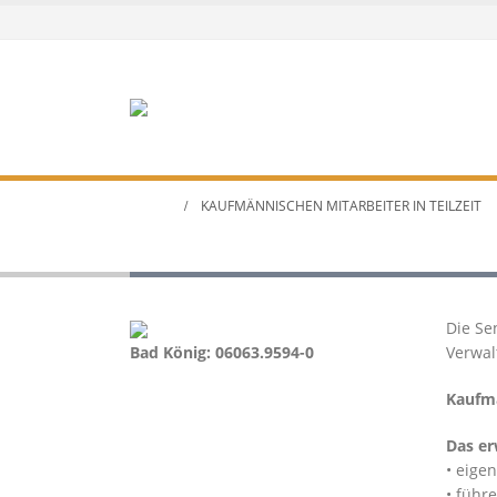
HOME
KAUFMÄNNISCHEN MITARBEITER IN TEILZEIT
Kaufmännischen Mitarbeite
Die Se
Bad König: 06063.9594-0
Verwal
Kaufmä
Das er
• eige
• führ