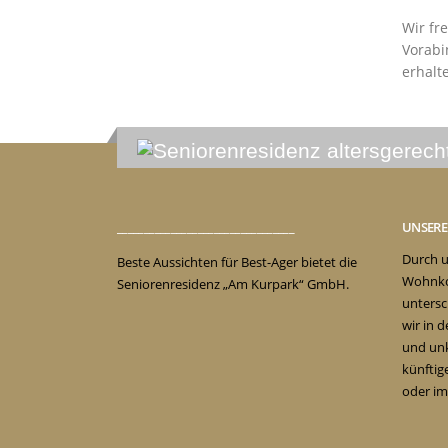
Wir fr
Vorabi
erhalt
_________________________________
UNSER
Durch u
Beste Aussichten für Best-Ager bietet die
Wohnko
Seniorenresidenz „Am Kurpark“ GmbH.
untersc
wir in 
und unk
künftig
oder im