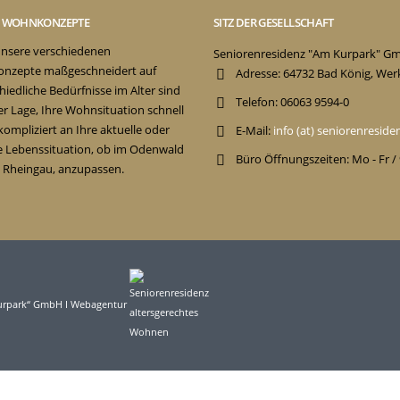
E WOHNKONZEPTE
SITZ DER GESELLSCHAFT
nsere verschiedenen
Seniorenresidenz "Am Kurpark" G
nzepte maßgeschneidert auf
Adresse:
64732 Bad König, Wer
hiedliche Bedürfnisse im Alter sind
Telefon:
06063 9594-0
der Lage, Ihre Wohnsituation schnell
ompliziert an Ihre aktuelle oder
E-Mail:
info (at) seniorenresid
e Lebenssituation, ob im Odenwald
Büro Öffnungszeiten:
Mo - Fr /
 Rheingau, anzupassen.
Kurpark“ GmbH I Webagentur