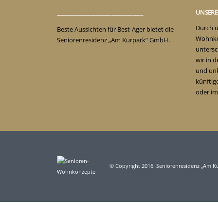
_________________________________
UNSER
Durch u
Beste Aussichten für Best-Ager bietet die
Wohnko
Seniorenresidenz „Am Kurpark“ GmbH.
untersc
wir in 
und unk
künftig
oder im
© Copyright 2016. Seniorenresidenz „Am 