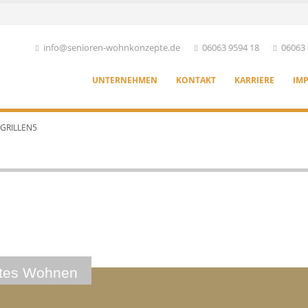
info@senioren-wohnkonzepte.de
06063 9594 18
06063 
UNTERNEHMEN
KONTAKT
KARRIERE
IM
GRILLEN5