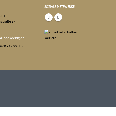
SOZIALE NETZWERKE
mbH
kstraße 27
enz-badkoenig.de
 9.00 - 17.00 Uhr