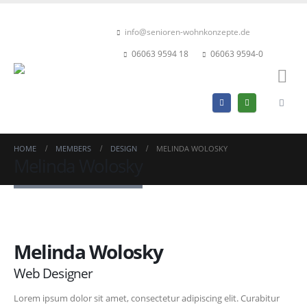
info@senioren-wohnkonzepte.de
06063 9594 18
06063 9594-0
HOME
MEMBERS
DESIGN
MELINDA WOLOSKY
Melinda Wolosky
Melinda Wolosky
Web Designer
Lorem ipsum dolor sit amet, consectetur adipiscing elit. Curabitur