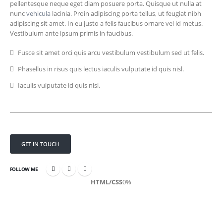
pellentesque neque eget diam posuere porta. Quisque ut nulla at
nunc
vehicula
lacinia. Proin adipiscing porta tellus, ut feugiat nibh
adipiscing sit amet. In eu justo a felis faucibus ornare vel id metus.
Vestibulum ante ipsum primis in faucibus.
Fusce sit amet orci quis arcu vestibulum vestibulum sed ut felis.
Phasellus in risus quis lectus iaculis vulputate id quis nisl.
Iaculis vulputate id quis nisl.
GET IN TOUCH
FOLLOW ME
HTML/CSS
0
%