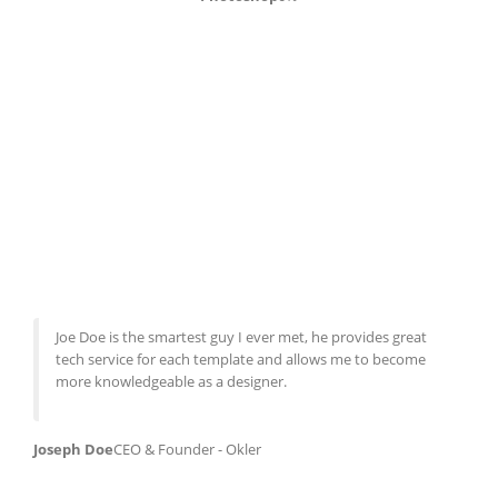
Joe Doe is the smartest guy I ever met, he provides great
tech service for each template and allows me to become
more knowledgeable as a designer.
Ma
Joseph Doe
CEO & Founder - Okler