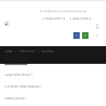
info@senioren-wohnkonzepte.de
06063 9594 18
06063 9594-0
HOME
PORTFOLIOS
BACKEND
Backend
Large Slider
Brand
Full Width Slider
Website
Gallery
Brand