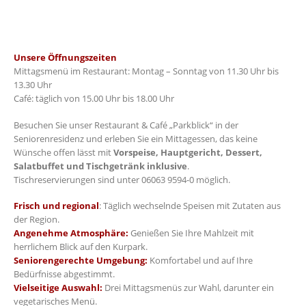
Unsere Öffnungszeiten
Mittagsmenü im Restaurant: Montag – Sonntag von 11.30 Uhr bis
13.30 Uhr
Café: täglich von 15.00 Uhr bis 18.00 Uhr
Besuchen Sie unser Restaurant & Café „Parkblick“ in der
Seniorenresidenz und erleben Sie ein Mittagessen, das keine
Wünsche offen lässt mit
Vorspeise, Hauptgericht, Dessert,
Salatbuffet und Tischgetränk inklusive
.
Tischreservierungen sind unter 06063 9594-0 möglich.
Frisch und regional
: Täglich wechselnde Speisen mit Zutaten aus
der Region.
Angenehme Atmosphäre:
Genießen Sie Ihre Mahlzeit mit
herrlichem Blick auf den Kurpark.
Seniorengerechte Umgebung:
Komfortabel und auf Ihre
Bedürfnisse abgestimmt.
Vielseitige Auswahl:
Drei Mittagsmenüs zur Wahl, darunter ein
vegetarisches Menü.