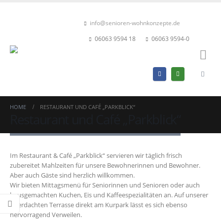
info@senioren-wohnkonzepte.de
06063 9594 18
06063 9594-0
HOME
RESTAURANT UND CAFÉ „PARKBLICK“
Restaurant und Café „Parkblick“
Im Restaurant & Café „Parkblick“ servieren wir täglich frisch
zubereitet Mahlzeiten für unsere Bewohnerinnen und Bewohner.
Aber auch Gäste sind herzlich willkommen.
Wir bieten Mittagsmenü für Seniorinnen und Senioren oder auch
hausgemachten Kuchen, Eis und Kaffeespezialitäten an. Auf unserer
überdachten Terrasse direkt am Kurpark lässt es sich ebenso
hervorragend Verweilen.