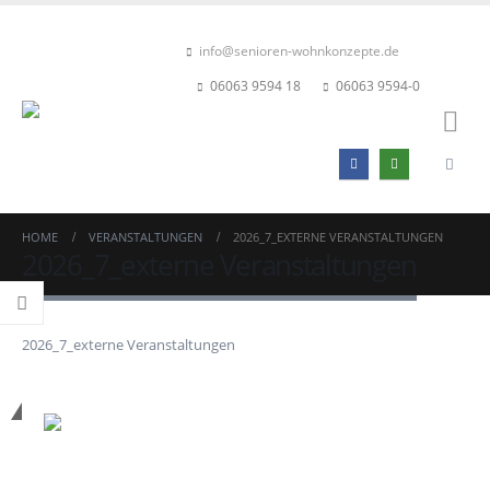
info@senioren-wohnkonzepte.de
06063 9594 18
06063 9594-0
HOME
VERANSTALTUNGEN
2026_7_EXTERNE VERANSTALTUNGEN
2026_7_externe Veranstaltungen
2026_7_externe Veranstaltungen