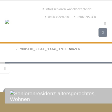
info@senioren-wohnkonzepte.de
06063 9594 18
06063 9594-0
HOME
VORSICHT_BETRUG_PLAKAT_SENIORENHANDY
Vorsicht_Betrug_Plakat_Seniorenhand
_________________________________