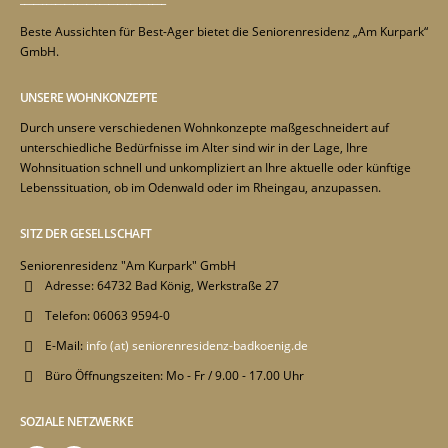
Beste Aussichten für Best-Ager bietet die Seniorenresidenz „Am Kurpark“
GmbH.
UNSERE WOHNKONZEPTE
Durch unsere verschiedenen Wohnkonzepte maßgeschneidert auf
unterschiedliche Bedürfnisse im Alter sind wir in der Lage, Ihre
Wohnsituation schnell und unkompliziert an Ihre aktuelle oder künftige
Lebenssituation, ob im Odenwald oder im Rheingau, anzupassen.
SITZ DER GESELLSCHAFT
Seniorenresidenz "Am Kurpark" GmbH
Adresse:
64732 Bad König, Werkstraße 27
Telefon:
06063 9594-0
E-Mail:
info (at) seniorenresidenz-badkoenig.de
Büro Öffnungszeiten:
Mo - Fr / 9.00 - 17.00 Uhr
SOZIALE NETZWERKE