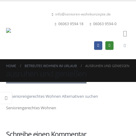
info@senioren-wohnkonzepte.de
06063 9594 18
06063 9594-0
HOME
BETREUTES WOHNEN IM URLAUB
AUSRUHEN UND GENIESSEN
ausruhen und genießen
Seniorengerechtes Wohnen
Schreibe einen Kommentar