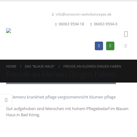
info@senioren-wohnkonzepte.de
06063 9594 18
06063 9594-0
HOME
DAS "BLAUE HAUS"
FREUDE AN KLEINEN DINGEN HABEN
Freude an kleinen Dingen haben
Gut aufgehoben sind Menschen mit hohem Pflegebedarf im Blauen
Haus in Bad König.