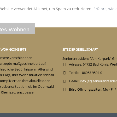
Website verwendet Akismet, um Spam zu reduzieren.
Erfahre, wie
E WOHNKONZEPTE
SITZ DER GESELLSCHAFT
nsere verschiedenen
Seniorenresidenz "Am Kurpark" G
nzepte maßgeschneidert auf
Adresse:
64732 Bad König, Wer
hiedliche Bedürfnisse im Alter sind
Telefon:
06063 9594-0
der Lage, Ihre Wohnsituation schnell
ompliziert an Ihre aktuelle oder
E-Mail:
info (at) seniorenresid
e Lebenssituation, ob im Odenwald
Büro Öffnungszeiten:
Mo - Fr /
 Rheingau, anzupassen.