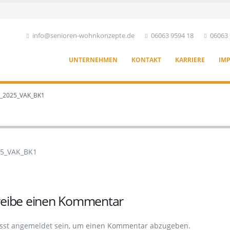
info@senioren-wohnkonzepte.de
06063 9594 18
06063 
UNTERNEHMEN
KONTAKT
KARRIERE
IM
_2025_VAK_BK1
25_VAK_BK1
reibe einen Kommentar
sst
angemeldet
sein, um einen Kommentar abzugeben.