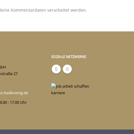
 deine Kommentardaten verarbeitet werden.
SOZIALE NETZWERKE
mbH
kstraße 27
enz-badkoenig.de
 9.00 - 17.00 Uhr