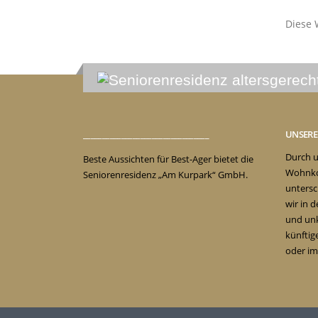
Diese 
_________________________________
UNSER
Durch u
Beste Aussichten für Best-Ager bietet die
Wohnko
Seniorenresidenz „Am Kurpark“ GmbH.
untersc
wir in 
und unk
künftig
oder im