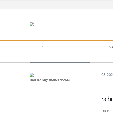
HOME
RESIDENZ „AM KURPARK“ IN BAD KÖNIG
03
03_2025_VAK_BK1
03_20
Bad König: 06063.9594-0
Sch
Du mu