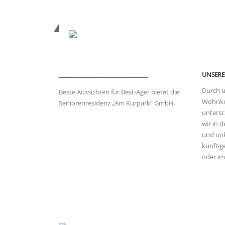
_________________________________
UNSER
Durch u
Beste Aussichten für Best-Ager bietet die
Wohnko
Seniorenresidenz „Am Kurpark“ GmbH.
untersc
wir in 
und unk
künftig
oder im