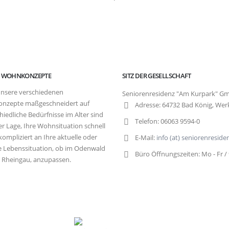
E WOHNKONZEPTE
SITZ DER GESELLSCHAFT
nsere verschiedenen
Seniorenresidenz "Am Kurpark" G
nzepte maßgeschneidert auf
Adresse:
64732 Bad König, Wer
hiedliche Bedürfnisse im Alter sind
Telefon:
06063 9594-0
der Lage, Ihre Wohnsituation schnell
ompliziert an Ihre aktuelle oder
E-Mail:
info (at) seniorenresid
e Lebenssituation, ob im Odenwald
Büro Öffnungszeiten:
Mo - Fr /
 Rheingau, anzupassen.