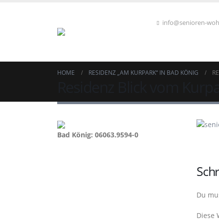
info@senioren-wo
HOME
RESIDENZ „AM KURPARK“ IN BAD KÖNIG
RE
Residenz Blick vom Kurp
Bad König: 06063.9594-0
Sch
Du mu
Diese 