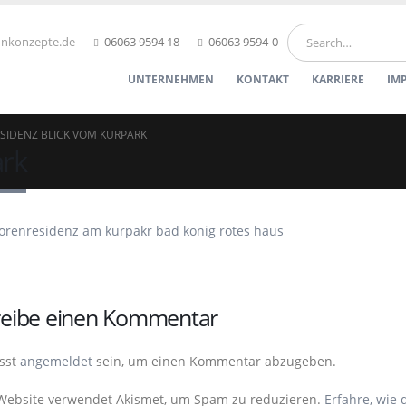
hnkonzepte.de
06063 9594 18
06063 9594-0
UNTERNEHMEN
KONTAKT
KARRIERE
IM
SIDENZ BLICK VOM KURPARK
ark
reibe einen Kommentar
sst
angemeldet
sein, um einen Kommentar abzugeben.
Website verwendet Akismet, um Spam zu reduzieren.
Erfahre, wie