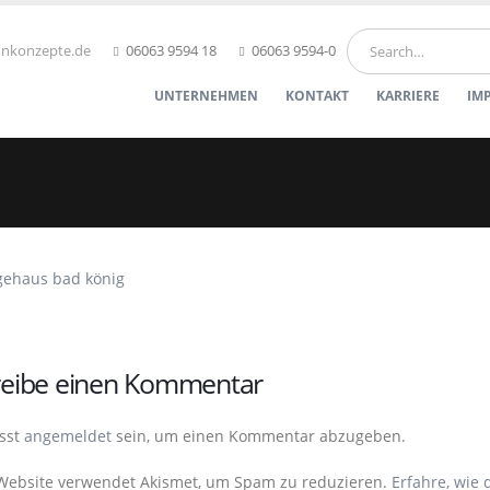
hnkonzepte.de
06063 9594 18
06063 9594-0
UNTERNEHMEN
KONTAKT
KARRIERE
IM
reibe einen Kommentar
sst
angemeldet
sein, um einen Kommentar abzugeben.
Website verwendet Akismet, um Spam zu reduzieren.
Erfahre, wie