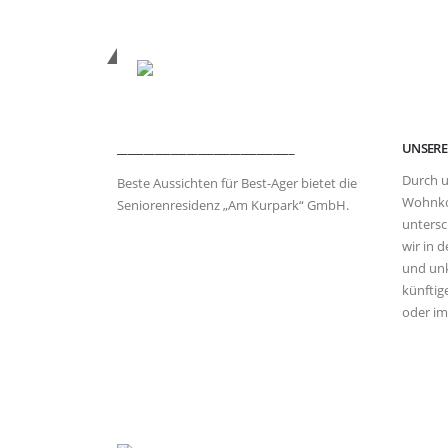
_________________________________
UNSER
Durch u
Beste Aussichten für Best-Ager bietet die
Wohnko
Seniorenresidenz „Am Kurpark“ GmbH.
untersc
wir in 
und unk
künftig
oder im