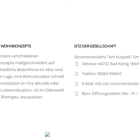
E WOHNKONZEPTE
SITZ DER GESELLSCHAFT
nsere verschiedenen
Seniorenresidenz "Am Kurpark" G
nzepte maßgeschneidert auf
Adresse:
64732 Bad König, Wer
hiedliche Bedürfnisse im Alter sind
Telefon:
06063 9594-0
der Lage, Ihre Wohnsituation schnell
ompliziert an Ihre aktuelle oder
E-Mail:
info (at) seniorenresid
e Lebenssituation, ob im Odenwald
Büro Öffnungszeiten:
Mo - Fr /
 Rheingau, anzupassen.