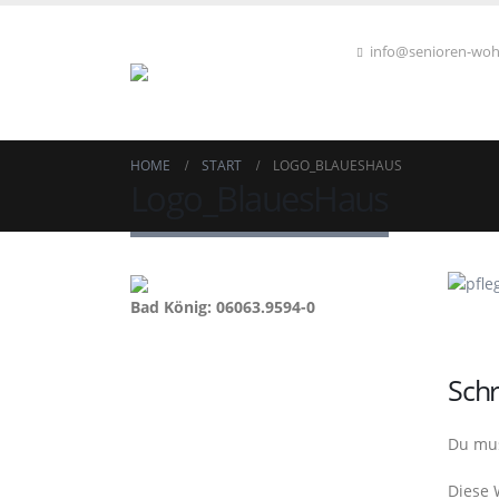
info@senioren-wo
HOME
START
LOGO_BLAUESHAUS
Logo_BlauesHaus
Bad König: 06063.9594-0
Sch
Du mu
Diese 