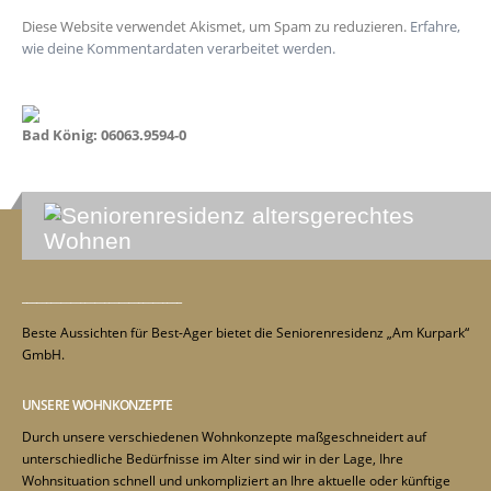
Diese Website verwendet Akismet, um Spam zu reduzieren.
Erfahre,
wie deine Kommentardaten verarbeitet werden.
Bad König: 06063.9594-0
_________________________________
Beste Aussichten für Best-Ager bietet die Seniorenresidenz „Am Kurpark“
GmbH.
UNSERE WOHNKONZEPTE
Durch unsere verschiedenen Wohnkonzepte maßgeschneidert auf
unterschiedliche Bedürfnisse im Alter sind wir in der Lage, Ihre
Wohnsituation schnell und unkompliziert an Ihre aktuelle oder künftige