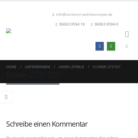
info@senioren-wohnkonzepte.de
06063 9594 18
06063 9594-0
HOME
UNTERNEHMEN
UNSER LEITBILD
FLOWER-2731337
flower-2731337
Schreibe einen Kommentar