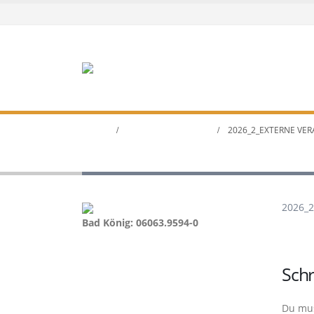
HOME
VERANSTALTUNGEN
2026_2_EXTERNE VE
2026_2_externe Veransta
2026_2
Bad König: 06063.9594-0
Sch
Du mu