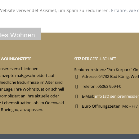
Website verwendet Akismet, um Spam zu reduzieren.
Erfahre, wie
E WOHNKONZEPTE
SITZ DER GESELLSCHAFT
nsere verschiedenen
Seniorenresidenz "Am Kurpark" G
nzepte maßgeschneidert auf
Adresse:
64732 Bad König, Wer
hiedliche Bedürfnisse im Alter sind
Telefon:
06063 9594-0
der Lage, Ihre Wohnsituation schnell
ompliziert an Ihre aktuelle oder
E-Mail:
info (at) seniorenresid
e Lebenssituation, ob im Odenwald
Büro Öffnungszeiten:
Mo - Fr /
 Rheingau, anzupassen.