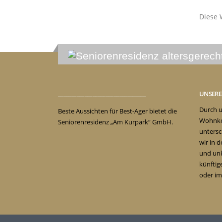
Diese 
_________________________________
UNSER
Durch u
Beste Aussichten für Best-Ager bietet die
Wohnko
Seniorenresidenz „Am Kurpark“ GmbH.
untersc
wir in 
und unk
künftig
oder im