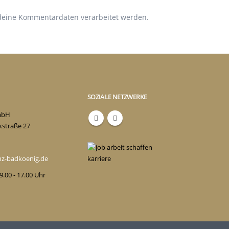
 deine Kommentardaten verarbeitet werden.
SOZIALE NETZWERKE
mbH
kstraße 27
enz-badkoenig.de
 9.00 - 17.00 Uhr