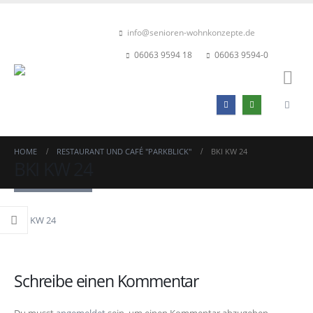
info@senioren-wohnkonzepte.de
06063 9594 18
06063 9594-0
HOME
RESTAURANT UND CAFÉ "PARKBLICK"
BKI KW 24
BKI KW 24
BKI KW 24
Schreibe einen Kommentar