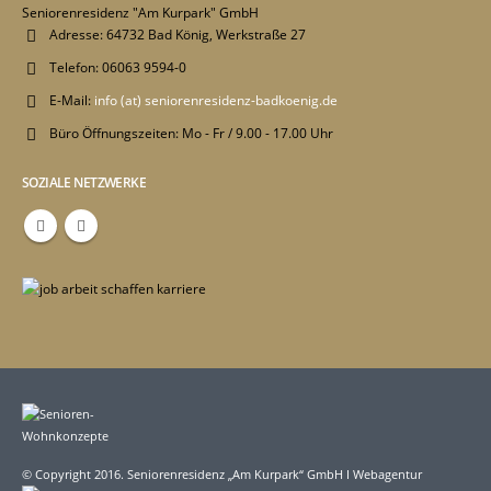
Seniorenresidenz "Am Kurpark" GmbH
Adresse:
64732 Bad König, Werkstraße 27
Telefon:
06063 9594-0
E-Mail:
info (at) seniorenresidenz-badkoenig.de
Büro Öffnungszeiten:
Mo - Fr / 9.00 - 17.00 Uhr
SOZIALE NETZWERKE
© Copyright 2016. Seniorenresidenz „Am Kurpark“ GmbH I Webagentur