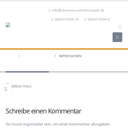
info@senioren-wohnkonzepte.de
06063 9594 18
06063 9594-0
HOME
DAS "GELBE HAUS"
IMPRESSIONEN
Impressionen
Schreibe einen Kommentar
Du musst
angemeldet
sein, um einen Kommentar abzugeben.