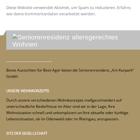
Diese Website verwendet Akismet, um Spam zu reduzieren.
Erfahre,
wie deine Kommentardaten verarbeitet werden.
_________________________________
Beste Aussichten für Best-Ager bietet die Seniorenresidenz „Am Kurpark“
GmbH.
UNSERE WOHNKONZEPTE
Durch unsere verschiedenen Wohnkonzepte maßgeschneidert auf
unterschiedliche Bedürfnisse im Alter sind wir in der Lage, Ihre
Wohnsituation schnell und unkompliziert an Ihre aktuelle oder künftige
Lebenssituation, ob im Odenwald oder im Rheingau, anzupassen.
SITZ DER GESELLSCHAFT