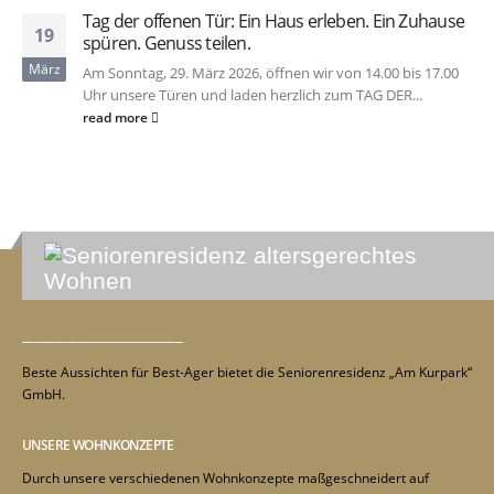
Tag der offenen Tür: Ein Haus erleben. Ein Zuhause
19
spüren. Genuss teilen.
März
Am Sonntag, 29. März 2026, öffnen wir von 14.00 bis 17.00
Uhr unsere Türen und laden herzlich zum TAG DER...
read more
_________________________________
Beste Aussichten für Best-Ager bietet die Seniorenresidenz „Am Kurpark“
GmbH.
UNSERE WOHNKONZEPTE
Durch unsere verschiedenen Wohnkonzepte maßgeschneidert auf