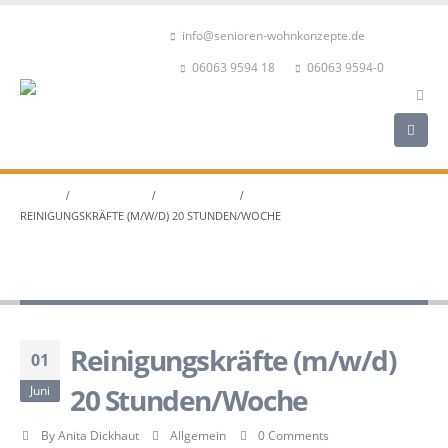
info@senioren-wohnkonzepte.de
06063 9594 18
06063 9594-0
HOME
AKTUELLES
ALLGEMEIN
REINIGUNGSKRÄFTE (M/W/D) 20 STUNDEN/WOCHE
Reinigungskräfte (m/w/d) 20
Stunden/Woche
Reinigungskräfte (m/w/d)
01
20 Stunden/Woche
Juni
By
Anita Dickhaut
Allgemein
0 Comments