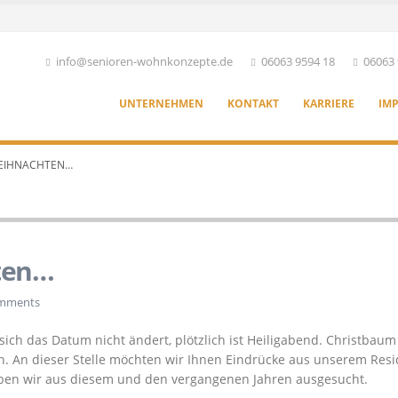
info@senioren-wohnkonzepte.de
06063 9594 18
06063 
UNTERNEHMEN
KONTAKT
KARRIERE
IM
WEIHNACHTEN…
ten…
mments
ich das Datum nicht ändert, plötzlich ist Heiligabend. Christbaum
 An dieser Stelle möchten wir Ihnen Eindrücke aus unserem Resi
ben wir aus diesem und den vergangenen Jahren ausgesucht.