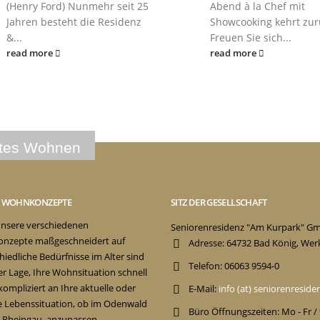
(Henry Ford) Nunmehr seit 25
Abend à la Chef mit
Jahren besteht die Residenz
Showcooking kehrt zur
&...
Freuen Sie sich...
read more
read more
E WOHNKONZEPTE
SITZ DER GESELLSCHAFT
nsere verschiedenen
Seniorenresidenz "Am Kurpark" G
nzepte maßgeschneidert auf
Adresse:
64732 Bad König, Wer
hiedliche Bedürfnisse im Alter sind
Telefon:
06063 9594-0
der Lage, Ihre Wohnsituation schnell
ompliziert an Ihre aktuelle oder
E-Mail:
info (at) seniorenresid
e Lebenssituation, ob im Odenwald
Büro Öffnungszeiten:
Mo - Fr /
 Rheingau, anzupassen.