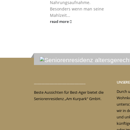
Nahrungsaufnahme.
Besonders wenn man seine
Mahlzeit...
read more
_________________________________
UNSER
Durch u
Beste Aussichten für Best-Ager bietet die
Wohnko
Seniorenresidenz „Am Kurpark“ GmbH.
untersc
wir in 
und unk
künftig
oder im