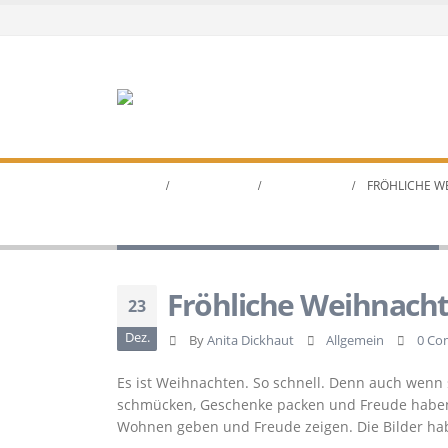
HOME
AKTUELLES
ALLGEMEIN
FRÖHLICHE 
Fröhliche Weihnachten…
Fröhliche Weihnach
23
Dez.
By
Anita Dickhaut
Allgemein
0 Co
Es ist Weihnachten. So schnell. Denn auch wenn s
schmücken, Geschenke packen und Freude haben.
Wohnen geben und Freude zeigen. Die Bilder ha